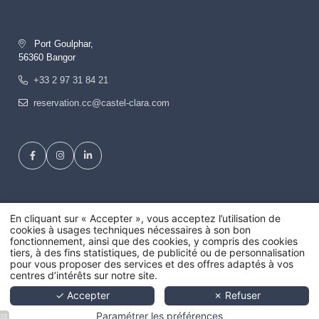
Port Goulphar,
56360 Bangor
+33 2 97 31 84 21
reservation.cc@castel-clara.com
En cliquant sur « Accepter », vous acceptez l’utilisation de
Mentions légales
-
Conditions générales de vente
-
cookies à usages techniques nécessaires à son bon
Politique de confidentialité
-
Cookies
-
FAQ
fonctionnement, ainsi que des cookies, y compris des cookies
© 2026 - Tous droits réservés -
Hapi
designed by
MMCréation
tiers, à des fins statistiques, de publicité ou de personnalisation
pour vous proposer des services et des offres adaptés à vos
centres d’intérêts sur notre site.
✓ Accepter
✗ Refuser
Paramétrer les préférences