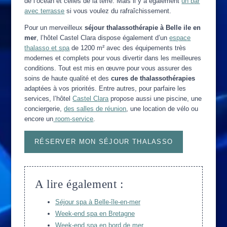
de l’océan et celles de la terre. Mais il y a également
un bar
avec terrasse
si vous voulez du rafraîchissement.
Pour un merveilleux
séjour thalassothérapie à Belle ile en
mer
, l’hôtel Castel Clara dispose également d’un
espace
thalasso et spa
de 1200 m² avec des équipements très
modernes et complets pour vous divertir dans les meilleures
conditions. Tout est mis en œuvre pour vous assurer des
soins de haute qualité et des
cures de thalassothérapies
adaptées à vos priorités. Entre autres, pour parfaire les
services, l’hôtel
Castel Clara
propose aussi une piscine, une
conciergerie,
des salles de réunion
, une location de vélo ou
encore un
room-service
.
RÉSERVER MON SÉJOUR THALASSO
A lire également :
Séjour spa à Belle-île-en-mer
Week-end spa en Bretagne
Week-end spa en bord de mer