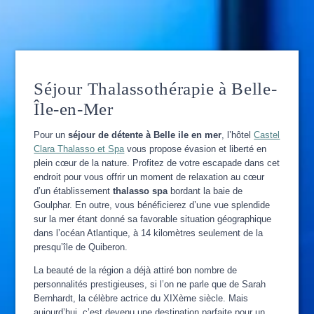
Séjour Thalassothérapie à Belle-
Île-en-Mer
Pour un
séjour de détente à Belle ile en mer
, l’hôtel
Castel
Clara Thalasso et Spa
vous propose évasion et liberté en
plein cœur de la nature. Profitez de votre escapade dans cet
endroit pour vous offrir un moment de relaxation au cœur
d’un établissement
thalasso spa
bordant la baie de
Goulphar. En outre, vous bénéficierez d’une vue splendide
sur la mer étant donné sa favorable situation géographique
dans l’océan Atlantique, à 14 kilomètres seulement de la
presqu’île de Quiberon.
La beauté de la région a déjà attiré bon nombre de
personnalités prestigieuses, si l’on ne parle que de Sarah
Bernhardt, la célèbre actrice du XIXème siècle. Mais
aujourd’hui, c’est devenu une destination parfaite pour un